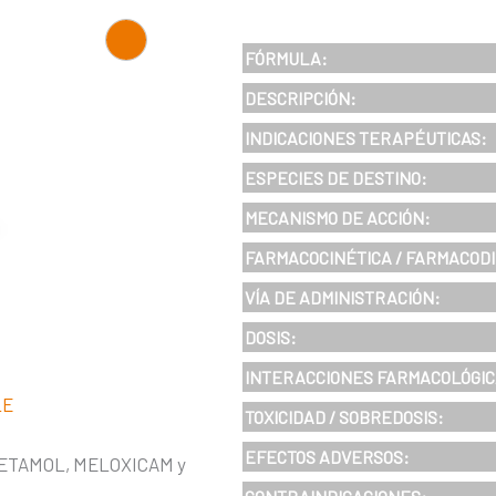
FÓRMULA:
DESCRIPCIÓN
:
INDICACIONES TERAPÉUTICAS:
ESPECIES DE DESTINO:
MECANISMO DE ACCIÓN
:
FARMACOCINÉTICA / FARMACOD
VÍA DE ADMINISTRACIÓN
:
DOSIS:
INTERACCIONES FARMACOLÓGIC
LE
TOXICIDAD / SOBREDOSIS:
EFECTOS ADVERSOS:
ETAMOL, MELOXICAM y