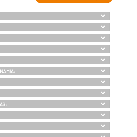
INAMIA:
AS: