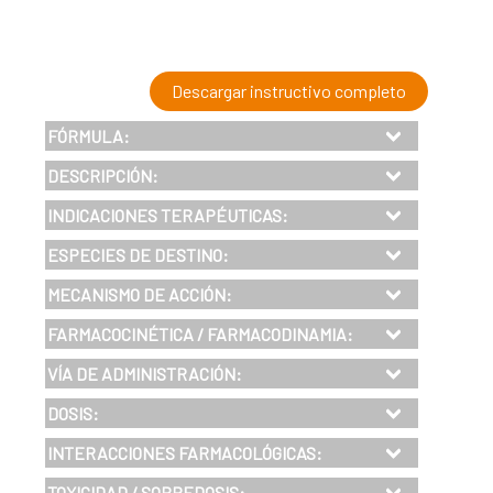
Descargar instructivo completo
FÓRMULA:
DESCRIPCIÓN
:
INDICACIONES
TERAPÉUTICAS
:
ESPECIES DE DESTINO:
MECANISMO DE ACCIÓN:
FARMACOCINÉTICA / FARMACODINAMIA:
VÍA DE ADMINISTRACIÓN:
DOSIS
:
INTERACCIONES FARMACOLÓGICAS:
TOXICIDAD / SOBREDOSIS: