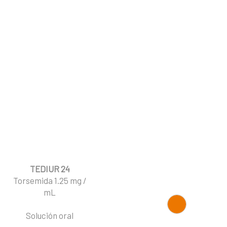
TEDIUR 24
Torsemida 1.25 mg /
I
mL
Ce
Solución oral