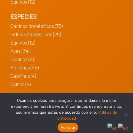
Equinos (12)
ESPECIES
Caninos domésticos (35)
Felinos domésticos (28)
Equinos (12)
Aves (34)
Bovinos (21)
Porcinos (45)
Caprinos (4)
Ovinos (4)
CONTACTO
Usamos cookies para asegurar que te damos la mejor
experiencia en nuestra web. Si continúas usando este sitio,
asumiremos que estás de acuerdo con ello.
Política de
privacidad
ALPHACHEM © 2024 TODOS LOS DERECHOS RESERVADOS.
Aceptar