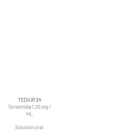
TEDIUR 24
Torsemida 1.25 mg /
I
mL
Ce
Solución oral